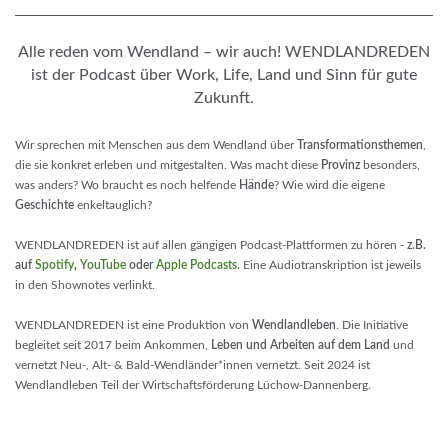
Alle reden vom Wendland – wir auch! WENDLANDREDEN
ist der Podcast über Work, Life, Land und Sinn für gute
Zukunft.
Wir sprechen mit Menschen aus dem Wendland über
Transformationsthemen
,
die sie konkret erleben und mitgestalten. Was macht diese
Provinz
besonders,
was anders? Wo braucht es noch helfende
Hände
? Wie wird die eigene
Geschichte
enkeltauglich?
WENDLANDREDEN ist auf allen gängigen Podcast-Plattformen zu hören -
z.B.
auf
Spotify
,
YouTube
oder
Apple Podcasts
.
Eine Audiotranskription ist jeweils
in den Shownotes verlinkt.
WENDLANDREDEN ist eine Produktion von
Wendlandleben
. Die Initiative
begleitet seit 2017 beim Ankommen,
Leben und Arbeiten auf dem Land
und
vernetzt Neu-, Alt- & Bald-Wendländer*innen vernetzt. Seit 2024 ist
Wendlandleben Teil der Wirtschaftsförderung Lüchow-Dannenberg.