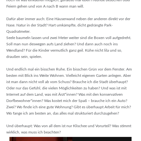
noch fix was einkaufen möglich, genauso mal eben Freunde besuchen oder
Feiern gehen und von A nach B wann man will.
Dafür aber immer auch: Eine Häuserwand neben der anderen direkt vor der
Nase. Natur in der Stadt? Hart umkämpfte, dicht gedrängte Park-
Quadratmeter.
Seele baumeln lassen und zwei Meter weiter sind die Boxen voll aufgedreht.
Soll man nun deswegen aufs Land ziehen? Und dann auch noch ins
Wendland? Für die Kinder vermutlich ganz geil. Kühe nicht lila und so,
draußen sein, spielen.
Und endlich mal ein bisschen Ruhe. Ein bisschen Grün vor dem Fenster. Am
besten mit Blick ins Weite Wohnen. Vielleicht eigenen Garten anlegen. Aber
ist man dann nicht voll ab vom Schuss? Brauche ich die Stadt überhaupt?
Oder nur das Gefühl, die vielen Möglichkeiten zu haben? Und was ist mit
Internet auf dem Land, was mit Ärzt*innen? Was mit den konservativen
Dorfbewohner*innen? Was kostet mich der Spaß – brauche ich ein Auto?
Zwei? Wo finde ich eine gute Wohnung? Gibt es überhaupt Arbeit für mich?
Wo fange ich am besten an, das alles mal strukturiert durchzugehen?
Und überhaupt: Was von all dem ist nur Klischee und Vorurteil? Was stimmt
wirklich, was muss ich beachten?
via GIPHY