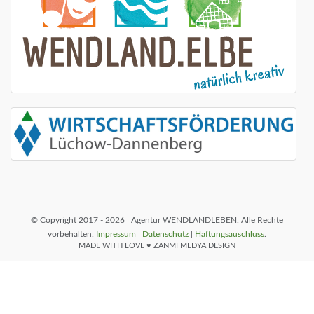
© Copyright 2017 - 2026 | Agentur WENDLANDLEBEN. Alle Rechte
vorbehalten.
Impressum
|
Datenschutz
|
Haftungsauschluss
.
MADE WITH LOVE ♥ ZANMI MEDYA DESIGN