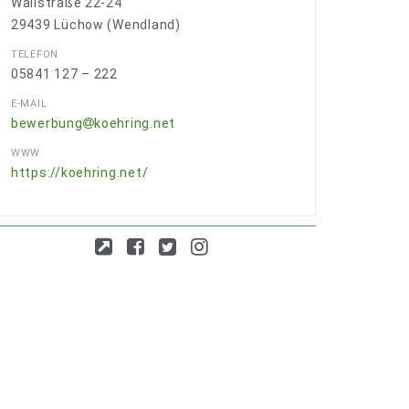
Wallstraße 22-24
29439
Lüchow (Wendland)
TELEFON
05841 127 – 222
E-MAIL
bewerbung
koehring.net
WWW
https://koehring.net/