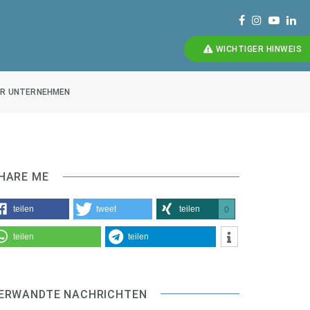
WICHTIGER HINWEIS
ÜR UNTERNEHMEN
HARE ME
teilen
tweet
teilen
0
teilen
teilen
ERWANDTE NACHRICHTEN