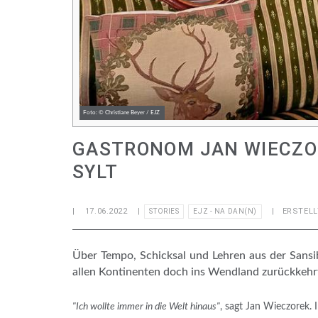
Foto: © Christiane Beyer / EJZ
GASTRONOM JAN WIECZOR
SYLT
|
17.06.2022
|
| ERSTELL
STORIES
EJZ - NA DAN(N)
Über Tempo, Schicksal und Lehren aus der Sansi
allen Kontinenten doch ins Wendland zurückkehrt
"Ich wollte immer in die Welt hinaus"
, sagt Jan Wieczorek. 