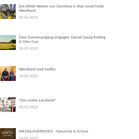
Der Wilde Westen von Dorothea & Alan Jones heißt
Wendland
01.06.2025
Dem Sonnenaufgang entgegen: Daniel Georg Rötting
& Glen Guo
16.05.2025
Wendland statt Netflix
18.02.2025
"Die coolen Landärzte"
30.01.2025
WENDLANDREDEN - Naturnutz & Schutz
26.01.2025