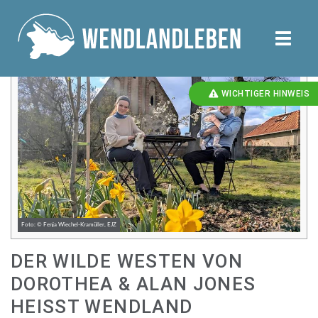
toggle
naviga
WICHTIGER HINWEIS
Foto: © Fenja Wiechel-Kramüller, EJZ
DER WILDE WESTEN VON
DOROTHEA & ALAN JONES
HEISST WENDLAND