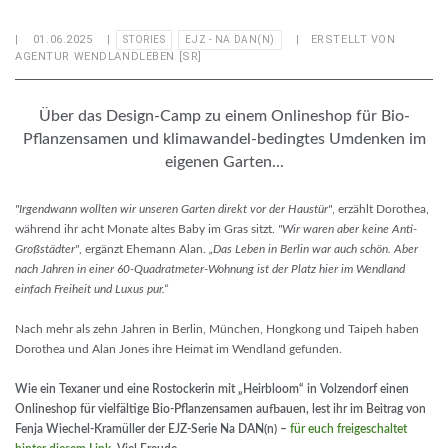
|
01.06.2025
|
| ERSTELLT VON
STORIES
EJZ - NA DAN(N)
AGENTUR WENDLANDLEBEN [SR]
Über das Design-Camp zu einem Onlineshop für Bio-
Pflanzensamen und klimawandel-bedingtes Umdenken im
eigenen Garten...
"Irgendwann wollten wir unseren Garten direkt vor der Haustür"
, erzählt Dorothea,
während ihr acht Monate altes Baby im Gras sitzt.
"Wir waren aber keine Anti-
Großstädter"
, ergänzt Ehemann Alan.
„Das Leben in Berlin war auch schön. Aber
nach Jahren in einer 60-Quadratmeter-Wohnung ist der Platz hier im Wendland
einfach Freiheit und Luxus pur.“
Nach mehr als zehn Jahren in Berlin, München, Hongkong und Taipeh haben
Dorothea und Alan Jones ihre Heimat im Wendland gefunden.
Wie ein Texaner und eine Rostockerin mit „Heirbloom“ in Volzendorf einen
Onlineshop für vielfältige Bio-Pflanzensamen aufbauen, lest ihr im Beitrag von
Fenja Wiechel-Kramüller der EJZ-Serie Na DAN(n) –
für euch freigeschaltet