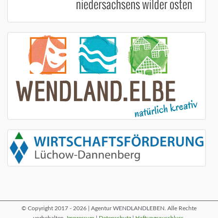
© Copyright 2017 - 2026 | Agentur WENDLANDLEBEN. Alle Rechte
vorbehalten.
Impressum
|
Datenschutz
|
Haftungsauschluss
.