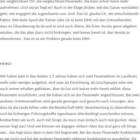
der vergleichbare Ort, die vergleichbare Feuerwehr, die kann schon keine mehr
aufnehmen. Und woran liegt es? Auch in der Etage drüber, wie das Ganze vonstatten
geht, wie engagiert die Jugendwarte usw. sind. Das ist, glaube ich, der entscheidende
Faktor. Wie beim Sport die Trainer oder ob es beim DHK mit den Ortsverbänden,
dass ne Überalterung da ist und es sind auch Ältere, die ihren Vorsitz gerne abgeben
würden, die das aber dann nicht hinkriegen, weil keiner bereit ist, den Vorsitz zu
übernehmen. Das ist so ein Problem gerade beim DRK.
HEIKO:
Wir haben jetzt in den letzten 1,5 Jahren haben sich zwei Feuerwehren im Landkreis
mehr oder weniger aufgelöst, sind zwar als Einrichtung, als Löschgruppe oder wie
auch immer erhalten geblieben, aber da hat sich keiner mehr bereit erklärt, diese
Feuerwehr anzuführen, und die haben sich an der Feuerwehr angeschlossen. Bei zwei
anderen Ortsfeuerwehren wird gerade gerungen und gesucht nach Lösungen, also
dass da die Leute fehlen oder die Bereitschaft fehlt, Verantwortung zu übernehmen,
und die bisherigen Führungskräfte irgendwann altersbedingt ausscheiden müssen,
beobachten wir auch, auch mit Sorge, da muss man einfach auch mal gucken, okay,
woran liegt das? Und wie können wir dagegen wirken? Aber das sind ganz oft Dinge
wie… das liegt dann eben in dem Ort begründet. Bei der einen Feuerwehr funktioniert
es gar nicht und bei der anderen Feuerwehr nebenan funktioniert es wunderbar. Da