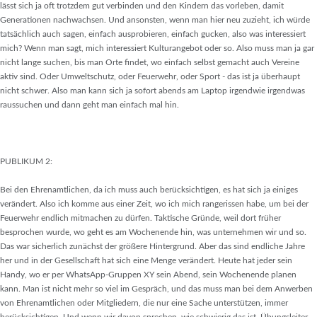
lässt sich ja oft trotzdem gut verbinden und den Kindern das vorleben, damit
Generationen nachwachsen. Und ansonsten, wenn man hier neu zuzieht, ich würde
tatsächlich auch sagen, einfach ausprobieren, einfach gucken, also was interessiert
mich? Wenn man sagt, mich interessiert Kulturangebot oder so. Also muss man ja gar
nicht lange suchen, bis man Orte findet, wo einfach selbst gemacht auch Vereine
aktiv sind. Oder Umweltschutz, oder Feuerwehr, oder Sport - das ist ja überhaupt
nicht schwer. Also man kann sich ja sofort abends am Laptop irgendwie irgendwas
raussuchen und dann geht man einfach mal hin.
PUBLIKUM 2:
Bei den Ehrenamtlichen, da ich muss auch berücksichtigen, es hat sich ja einiges
verändert. Also ich komme aus einer Zeit, wo ich mich rangerissen habe, um bei der
Feuerwehr endlich mitmachen zu dürfen. Taktische Gründe, weil dort früher
besprochen wurde, wo geht es am Wochenende hin, was unternehmen wir und so.
Das war sicherlich zunächst der größere Hintergrund. Aber das sind endliche Jahre
her und in der Gesellschaft hat sich eine Menge verändert. Heute hat jeder sein
Handy, wo er per WhatsApp-Gruppen XY sein Abend, sein Wochenende planen
kann. Man ist nicht mehr so viel im Gespräch, und das muss man bei dem Anwerben
von Ehrenamtlichen oder Mitgliedern, die nur eine Sache unterstützen, immer