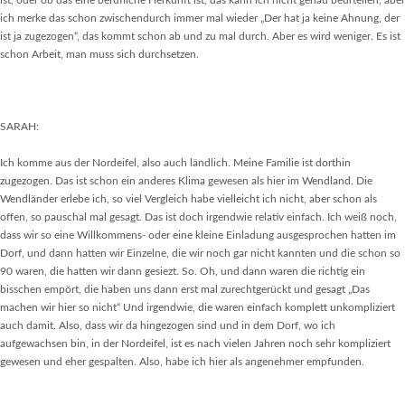
ist, oder ob das eine berufliche Herkunft ist, das kann ich nicht genau beurteilen, aber
ich merke das schon zwischendurch immer mal wieder „Der hat ja keine Ahnung, der
ist ja zugezogen“, das kommt schon ab und zu mal durch. Aber es wird weniger. Es ist
schon Arbeit, man muss sich durchsetzen.
SARAH:
Ich komme aus der Nordeifel, also auch ländlich. Meine Familie ist dorthin
zugezogen. Das ist schon ein anderes Klima gewesen als hier im Wendland. Die
Wendländer erlebe ich, so viel Vergleich habe vielleicht ich nicht, aber schon als
offen, so pauschal mal gesagt. Das ist doch irgendwie relativ einfach. Ich weiß noch,
dass wir so eine Willkommens- oder eine kleine Einladung ausgesprochen hatten im
Dorf, und dann hatten wir Einzelne, die wir noch gar nicht kannten und die schon so
90 waren, die hatten wir dann gesiezt. So. Oh, und dann waren die richtig ein
bisschen empört, die haben uns dann erst mal zurechtgerückt und gesagt „Das
machen wir hier so nicht“ Und irgendwie, die waren einfach komplett unkompliziert
auch damit. Also, dass wir da hingezogen sind und in dem Dorf, wo ich
aufgewachsen bin, in der Nordeifel, ist es nach vielen Jahren noch sehr kompliziert
gewesen und eher gespalten. Also, habe ich hier als angenehmer empfunden.