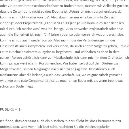
berücksichtigen. Und wenn wir davon sprechen, wie schwierig das ist, Übungsleiter
oder Gruppenführer, Ortsbrandmeister zu finden heute, müssen wir vielleicht gucken,
dass die Zeitbindung nicht so dies Dogma ist „Wenn ich mich darauf einlasse, da
komme ich nicht wieder von los“. Also, dass man nur eine bestimmte Zeit sich
einbringt, oder Projektarbeit. „Hier ist das 100-jährige Jubiläum, dies Jahr ziehe ich
mit durch, ich mache was“, was ich, ist egal. Also entweder Projektarbeit oder dass
auch die Sicherheit ist, nach fünf Jahren oder so oder wenn ich was anderes habe,
komme ich da auch wieder von ab. Also man muss die Veränderungen in der
Gesellschaft auch akzeptieren und versuchen, da auch andere Wege zu gehen, um die
Leute für eine bestimmte Aufgabe zu begeistern. Und wir haben es eben in dem
ganzen Reigen gehört: Ich kann zur Musikschule, ich kann mich in dem Orchester, Ich
kann, ja, was weiß ich, im Posaunenchor. Wir haben selbst auf den Dörfern zig
Möglichkeiten, seinen Neigungen nach sich zu engagieren. Ist natürlich auch
Konkurrenz, aber die belebt ja auch das Geschäft. Da, wo es gute Arbeit gemacht
wird, wo eine gute Gemeinschaft ist, da macht man lieber mit, als wenn irgendwas
schon am Boden liegt.
PUBLIKUM 1:
Ich finde, dass der Staat auch ein bisschen in der Pflicht ist, das Ehrenamt mit zu
unterstützen. Und wenn ich jetzt sehe, nachdem Sie die Vereinsregularien