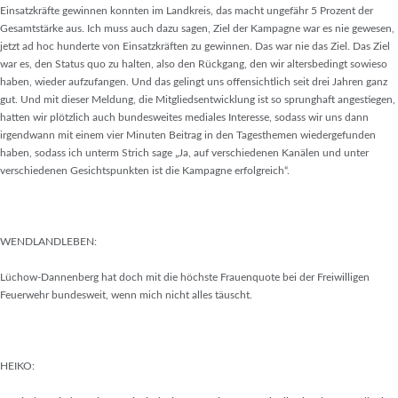
Einsatzkräfte gewinnen konnten im Landkreis, das macht ungefähr 5 Prozent der
Gesamtstärke aus. Ich muss auch dazu sagen, Ziel der Kampagne war es nie gewesen,
jetzt ad hoc hunderte von Einsatzkräften zu gewinnen. Das war nie das Ziel. Das Ziel
war es, den Status quo zu halten, also den Rückgang, den wir altersbedingt sowieso
haben, wieder aufzufangen. Und das gelingt uns offensichtlich seit drei Jahren ganz
gut. Und mit dieser Meldung, die Mitgliedsentwicklung ist so sprunghaft angestiegen,
hatten wir plötzlich auch bundesweites mediales Interesse, sodass wir uns dann
irgendwann mit einem vier Minuten Beitrag in den Tagesthemen wiedergefunden
haben, sodass ich unterm Strich sage „Ja, auf verschiedenen Kanälen und unter
verschiedenen Gesichtspunkten ist die Kampagne erfolgreich“.
WENDLANDLEBEN:
Lüchow-Dannenberg hat doch mit die höchste Frauenquote bei der Freiwilligen
Feuerwehr bundesweit, wenn mich nicht alles täuscht.
HEIKO: