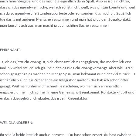
mich hineinbegebe, und das macht ja eigentlich dann Spaß. Also es ist ja nicht so,
dass ich das irgendwie mache, weil ich sonst nicht weiß, was ich tun könnte und weil
ich da so irgendwelche Stunden abarbeite oder so, sondern das macht ja Spaß. Ich
tue das ja mit anderen Menschen zusammen und man hat ja da den Sozialkontakt,
man tauscht sich aus, man macht ja auch schöne Sachen zusammen.
EHRENAMT:
Ja, ob das jetzt ein Zwang ist, sich ehrenamtlich zu engagieren, das möchte ich erst
mal in Zweifel stellen. Ich glaube nicht, dass da ein Zwang vorhängt. Aber wie Sarah
schon gesagt hat, es macht eine Menge Spaß, man bekommt nur nicht viel zurück. Es
ist natürlich auch für Zuziehende ein Integrationsmotor - das hab ich schon öfter
gesagt. Weil man unheimlich schnell, je nachdem, wo man sich ehrenamtlich
engagiert, unheimlich schnell in eine Gemeinschaft reinkommt, Kontakte knüpft und
einfach dazugehört. Ich glaube, das ist ein Riesenfaktor.
WENDLANDLEBEN:
Ihr seid ja beide letztlich auch zugezogen… Du hast schon gesagt, du hast zwischen…