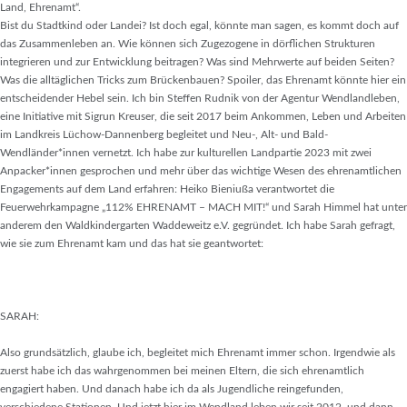
Land, Ehrenamt“.
Bist du Stadtkind oder Landei? Ist doch egal, könnte man sagen, es kommt doch auf
das Zusammenleben an. Wie können sich Zugezogene in dörflichen Strukturen
integrieren und zur Entwicklung beitragen? Was sind Mehrwerte auf beiden Seiten?
Was die alltäglichen Tricks zum Brückenbauen? Spoiler, das Ehrenamt könnte hier ein
entscheidender Hebel sein. Ich bin Steffen Rudnik von der Agentur Wendlandleben,
eine Initiative mit Sigrun Kreuser, die seit 2017 beim Ankommen, Leben und Arbeiten
im Landkreis Lüchow-Dannenberg begleitet und Neu-, Alt- und Bald-
Wendländer*innen vernetzt. Ich habe zur kulturellen Landpartie 2023 mit zwei
Anpacker*innen gesprochen und mehr über das wichtige Wesen des ehrenamtlichen
Engagements auf dem Land erfahren: Heiko Bieniußa verantwortet die
Feuerwehrkampagne „112% EHRENAMT – MACH MIT!“ und Sarah Himmel hat unter
anderem den Waldkindergarten Waddeweitz e.V. gegründet. Ich habe Sarah gefragt,
wie sie zum Ehrenamt kam und das hat sie geantwortet:
SARAH:
Also grundsätzlich, glaube ich, begleitet mich Ehrenamt immer schon. Irgendwie als
zuerst habe ich das wahrgenommen bei meinen Eltern, die sich ehrenamtlich
engagiert haben. Und danach habe ich da als Jugendliche reingefunden,