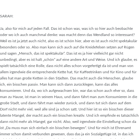
SARAH:
Ja, also für mich auf jeden Fall. Das ist schon was, was ich so hier auch beobachte
oder wo ich auch manchmal denke: was macht denn das Wendland so interessant?
Weil es ist ja jetzt auch nicht, also es ist schön hier, aber es ist auch nicht spektakulär
besonders oder so. Also man kann sich auch auf die Kreidefelsen setzen auf Rügen
und sagen „Mensch, das ist spektakulär“. Das ist es ja hier vielleicht gar nicht
unbedingt, aber es ist halt „schön“ auf eine andere Art und Weise. Und ich glaube, es
spielt tatsächlich eine Rolle, dass nicht alles schon vorgefertigt da ist und man von
allem irgendwie die entsprechende Kette hat, für Kaffeetrinken und für Kino und für
alles hat man große Ketten in den Städten. Das macht auch die Menschen, glaube
ich, ein bisschen passiv. Man kann sich dann zurücklegen, kann das alles
konsumieren. Und da, wo ich aufgewachsen bin, war das schon auch eher so, dass
man zu Hause, ist man in seinem Haus, und dann fährt man zum Konsumieren in die
große Stadt, und dann fährt man wieder zurück, und dann tut sich dann auf dem
Dorf nicht mehr viel, weil alle sind ja schon satt. Und hier ist so ein bisschen dieser
latente Mangel, der macht auch ein bisschen kreativ. Und ich empfinde es tatsächlich
dann nicht mehr als Mangel, gar nicht. Also, weil irgendwie die Einstellung schon da
ist „Da muss man sich einfach ein bisschen bewegen“. Und für mich ist Ehrenamt
immer schon damit verbunden gewesen, dass das ja ein Sozialgefüge ist, in das ich