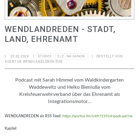
WENDLANDREDEN - STADT,
LAND, EHRENAMT
|
23.02.2024
|
| ERSTELLT VON
STORIES
EJZ - NA DAN(N)
AGENTUR WENDLANDLEBEN [SR]
Podcast mit Sarah Himmel vom Waldkindergarten
Waddeweitz und Heiko Bieniußa vom
Kreisfeuerwehrverband über das Ehrenamt als
Integrationsmotor...
WENDLANDREDEN als RSS Feed:
https://anchor.fm/s/e9715914/podcast/rss
Kapitel: