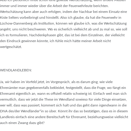
Also ich persönlich finde schon eine gewisse Wertschätzung, wenn unsere Medien
immer und immer wieder über die Arbeit der Feuerwehrleute berichten.
Wertschätzung kann aber auch erfolgen, indem der Nachbar bei einem Einsatz eine
Kiste Selters vorbeibringt und hinstellt. Also ich glaube, da hat die Feuerwehr in
Lüchow-Dannenberg als Institution, können wir glaube ich, was die Wertschätzung
angeht, uns nicht beschweren. Wo es sicherlich vielleicht ab und zu mal so, wie soll
ich es formulieren, Nachdenkphasen gibt, das ist bei dem Einzelnen, der vielleicht
den Eindruck gewinnen könnte, ich fühle mich hätte meiner Arbeit nicht
wertgeschätzt.
WENDLANDLEBEN:
Ja, wir haben im Vorfeld jetzt, im Vorgespräch, als es darum ging, wie viele
Ehrenämter man gegebenenfalls bekleidet, festgestellt, dass die Frage, wo fängt ein
Ehrenamt eigentlich an, wann es offiziell relativ schwierig ist. Einfach weil man sich
vermutlich, dass wir jetzt die These im Wendland sowieso für viele Dinge einsetzen,
wer will, dass was passiert, kümmert sich halt und das geht dann irgendwann in die
DNA des/der Wendländer*in so über. Könnt ihr das so bestätigen, dass es in diesem
Landkreis einfach eine andere Bereitschaft für Ehrenamt, beziehungsweise vielleicht
auch einen Zwang dazu gibt?