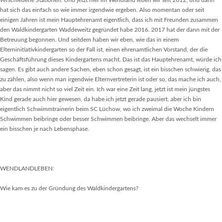
verschiedene Stationen. Und jetzt hier im Wendland leben wir seit 2012, und dann
hat sich das einfach so wie immer irgendwie ergeben. Also momentan oder seit
einigen Jahren ist mein Hauptehrenamt eigentlich, dass ich mit Freunden zusammen
den Waldkindergarten Waddeweitz gegründet habe 2016. 2017 hat der dann mit der
Betreuung begonnen. Und seitdem haben wir eben, wie das in einem
Elterninitiativkindergarten so der Fall ist, einen ehrenamtlichen Vorstand, der die
Geschäftsführung dieses Kindergartens macht. Das ist das Hauptehrenamt, würde ich
sagen. Es gibt auch andere Sachen, eben schon gesagt, ist ein bisschen schwierig, das
zu zählen, also wenn man irgendwie Elternvertreterin ist oder so, das mache ich auch,
aber das nimmt nicht so viel Zeit ein. Ich war eine Zeit lang, jetzt ist mein jüngstes
Kind gerade auch hier gewesen, da habe ich jetzt gerade pausiert, aber ich bin
eigentlich Schwimmtrainerin beim SC Lüchow, wo ich zweimal die Woche Kindern
Schwimmen beibringe oder besser Schwimmen beibringe. Aber das wechselt immer
ein bisschen je nach Lebensphase.
WENDLANDLEBEN:
Wie kam es zu der Gründung des Waldkindergartens?