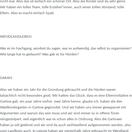
nicht mal. Also das ist einfach ein schöner Ort. Also die Kinder sind da sehr gerne.
Wir haben ein tolles Team, tolle Erzieher*innen, auch einen tollen Vorstand, tolle
Eltern. Also es macht einfach Spaß.
WENDLANDLEBEN:
War es im Nachgang, würdest du sagen, war es aufwendig, das selbst zu organisieren?
Wie lange hat es gedauert? Was gab es für Hürden?
SARAH:
Also wir haben ein Jahr für die Gründung gebraucht und die Hürden waren
tatsächlich nicht besonders groß. Wir hatten das Glück, dass es eine Elterninitiative in
Gartow gab, ein paar Jahre vorher, zwei Jahre hervor, glaube ich, haben die den
Waldkindergarten in Gartow gegründet. Und wir haben uns immer gewappnet mit
Argumenten und warum das sein muss und wir sind immer so in offene Türen
reingestolpert, weil eigentlich war es schon alles in Ordnung. Also die Gartower
haben ja viel geebnet und wir sind da auch wohlwollend aufgenommen worden, also
vom Landkreis auch. In Leipzig haben wir viereinhalb Jahre gebraucht im Wendland,