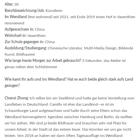
Alter:
30
Berufsbezeichnung/Job:
Künstlerin
Im Wendland
(fest wohnend) seit 2021, seit Ende 2019 einen Hof in Vasenthien
renovierend
Aufgewachsen in:
China
Wohnhaft in:
Vasenthien
Zur Schule gegangen in:
China
Ausbildung/Studiengang:
Chinesische Literatur, Multi-Media Design, Bildende
Kunst, Bildhauerei
Wie lange heute Morgen zur Arbeit gebraucht?
3 Sekunden, das Atelier ist
genau neben dem Schlafzimmer
Wie kamt ihr aufs und ins Wendland? Hat es euch beide gleich stark aufs Land
gezogen?
Chenxi Zhong:
Ich selber bin ein Stadtkind und hatte gar keine Vorstellung vom
Landleben in Deutschland. Camillo ist eher das Landkind—er ist im
Schaumburger Land aufgewachsen und hatte durch seine Eltern schon das
Wendland kennengelernt. Irgendwo zwischen Hamburg und Berlin, da wollten
wir hin ziehen. Wir sind ja beide Bildhauer und brauchen sehr viel Platz für
unsere Arbeit. In der Stadt ist das extrem teuer. Das könnten wir uns gar nicht
leisten. Von 2018 an haben wir dann öfters Tagesausflüge ins Wendland