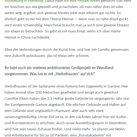
Ausstellung in Hamburg
. Dafür habe ich
eine Mosaik-Arbeit
gemacht. Das sieht
ein bisschen aus wie gepixelt und je nachdem, ob man näher dran ist oder
weiter weg, ergeben sich gewisse Muster oder man erkennt gar nichts. So
ähnlich geht es mir mit dem Thema Heimat — wenn man zu nahe drauf guckt,
wird einem schwindelig. Manchmal braucht man ja auch eine gewisse Distanz,
um etwas zu betrachten. So geht es mir manchmal, wenn ich über meine
Heimat in China nachdenke.
Aber die Verbindungen durch die Kunst hier, und hier mit Camillo gemeinsam
eine Zukunft aufzubauen, das ist etwas sehr schönes.
Ihr habt euch ein weiteres ambitioniertes Großprojekt im Wendland
vorgenommen. Was hat es mit „Herbsthausen“ auf sich?
Herbsthausen ist der Spitzname eines historischen Sägewerks in Gartow. Hier
haben einmal über 200 Menschen gearbeitet und einige auch gewohnt.
Camillos Eltern haben das 2,5 Hektar große Gelände im vergangenen Jahr von
der Samtgemeinde Gartow abgekauft. Die etlichen Gebäude und Hallen auf
dem Gelände sind unglaublich charmant, aber auch sehr stark
sanierungsbedürftig. Unser Ziel ist es, in den nächsten Jahren hier ein Kultur-
und Kunstzentrum zu errichten. Auch unser Ausstellungsraum in Vasenthien
wird hier sein neues Zuhause finden. Und vieles mehr. So planen wir Wohn-
und Arbeitsräume für bis zu 10 Parteien, eine „Kunstakademie“ mit