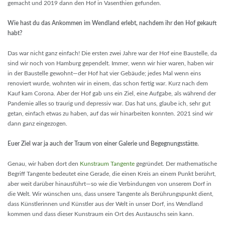
gemacht und 2019 dann den Hof in Vasenthien gefunden.
Wie hast du das Ankommen im Wendland erlebt, nachdem ihr den Hof gekauft
habt?
Das war nicht ganz einfach! Die ersten zwei Jahre war der Hof eine Baustelle, da
sind wir noch von Hamburg gependelt. Immer, wenn wir hier waren, haben wir
in der Baustelle gewohnt—der Hof hat vier Gebäude; jedes Mal wenn eins
renoviert wurde, wohnten wir in einem, das schon fertig war. Kurz nach dem
Kauf kam Corona. Aber der Hof gab uns ein Ziel, eine Aufgabe, als während der
Pandemie alles so traurig und depressiv war. Das hat uns, glaube ich, sehr gut
getan, einfach etwas zu haben, auf das wir hinarbeiten konnten. 2021 sind wir
dann ganz eingezogen.
Euer Ziel war ja auch der Traum von einer Galerie und Begegnungsstätte.
Genau, wir haben dort den
Kunstraum Tangente
gegründet. Der mathematische
Begriff Tangente bedeutet eine Gerade, die einen Kreis an einem Punkt berührt,
aber weit darüber hinausführt—so wie die Verbindungen von unserem Dorf in
die Welt. Wir wünschen uns, dass unsere Tangente als Berührungspunkt dient,
dass Künstlerinnen und Künstler aus der Welt in unser Dorf, ins Wendland
kommen und dass dieser Kunstraum ein Ort des Austauschs sein kann.