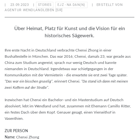
|
23.09.2023
|
| ERSTELLT VON
STORIES
EJZ - NA DAN(N)
AGENTUR WENDLANDLEBEN [SR]
Über Heimat, Platz für Kunst und die Vision für ein
historisches Sägewerk.
Ihre erste Nacht in Deutschland verbrachte Chenxi Zhong in einer
Bushaltestelle in München. Das war 2016; Chenxi, damals 23, war gerade aus
China zum Studium angereist, sprach nur wenig Deutsch und kannte
niemanden in Deutschland. Irgendetwas war schiefgegangen in der
Kommunikation mit der Vermieterin - die erwartete sie erst zwei Tage später.
“Das war ein bisschen gruselig”
, erinnert Chenxi.
“Da stand ich dann mit meinen
zwei Koffern auf der Straße”
.
Inzwischen hat Chenxi ein Bachelor- und ein Masterstudium auf Deutsch
absolviert, lebt im Wendland und hat, zusammen mit Ehemann Camillo Ritter,
ein festes Dach über dem Kopf. Genauer gesagt, einen Vierseithof in
Vasenthien.
ZUR PERSON
Name:
Chenxi Zhong