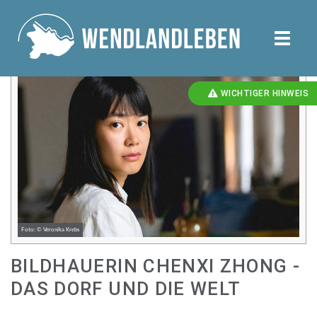
toggle
naviga
WICHTIGER HINWEIS
Foto: © Veronika Krebs
BILDHAUERIN CHENXI ZHONG -
DAS DORF UND DIE WELT