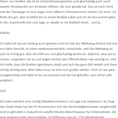
Mann von Voelkel, der ist da Unternehmenssprecher und gleichzeitig auch noch
zweiter Vorsitzender von all diesen Affären, die man gerade hat. Das ist noch nicht
mal der Trauzeuge, es ist ja sogar noch selber in Personenunion solche. Für mich, ich
finde das gut, aber es bleibt bei so einem Bubble-Label und ich als Konsument gehe
in den Supermarkt rein und sage, ja, wieder so ein Babberl drauf… und ja…
DAVID:
So habe ich das am Anfang auch gesehen und ich hab das Werkzeug einfach erst mal
nur dafür benutzt, es intern weiterzuentwickeln, entwickeln, weil das Werkzeug an
sich ist richtig gut. Also das hilft uns und gleichzeitig denke ich, dadurch, dass wir es
nutzen, vergrößern wir es und zeigen einfach der Öffentlichkeit, was wichtig ist. Und
ich hoffe, dass die Bubble irgendwann platzt und sich das ganz doll verteilt und dann
richtig wichtig wird. Aber dafür muss sie erst noch größer werden. Und ich war ganz
uneigennützig und habe es für uns benutzt und das hat geholfen, also schon sehr
praktisch.
OLE:
Ich habe wahrlich eine richtig belastbare Antwort, ich sage mal systemisch. Im Zuge
des Green Deals hat die EU-Kommission sich das Nachhaltigkeitswesen vorgeknüpft.
Und es gibt jetzt in Zukunft ein verpflichtendes Berichtswesen für Unternehmen, die
eine gewisse Größe überschreiten: 20 Millionen Umsatz, 250 Mitarbeitende,