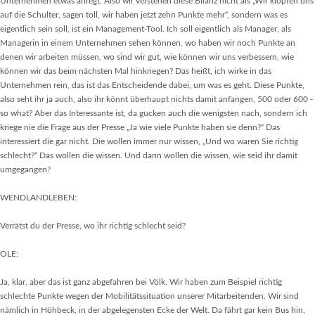
Unternehmen etwas anregt. Also wir verstehen diese Bilanz nicht als „Wir klopfen uns
auf die Schulter, sagen toll, wir haben jetzt zehn Punkte mehr“, sondern was es
eigentlich sein soll, ist ein Management-Tool. Ich soll eigentlich als Manager, als
Managerin in einem Unternehmen sehen können, wo haben wir noch Punkte an
denen wir arbeiten müssen, wo sind wir gut, wie können wir uns verbessern, wie
können wir das beim nächsten Mal hinkriegen? Das heißt, ich wirke in das
Unternehmen rein, das ist das Entscheidende dabei, um was es geht. Diese Punkte,
also seht ihr ja auch, also ihr könnt überhaupt nichts damit anfangen, 500 oder 600 -
so what? Aber das Interessante ist, da gucken auch die wenigsten nach, sondern ich
kriege nie die Frage aus der Presse „Ja wie viele Punkte haben sie denn?“ Das
interessiert die gar nicht. Die wollen immer nur wissen, „Und wo waren Sie richtig
schlecht?“ Das wollen die wissen. Und dann wollen die wissen, wie seid ihr damit
umgegangen?
WENDLANDLEBEN:
Verrätst du der Presse, wo ihr richtig schlecht seid?
OLE:
Ja, klar, aber das ist ganz abgefahren bei Völk. Wir haben zum Beispiel richtig
schlechte Punkte wegen der Mobilitätssituation unserer Mitarbeitenden. Wir sind
nämlich in Höhbeck, in der abgelegensten Ecke der Welt. Da fährt gar kein Bus hin,