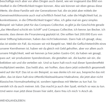
beschäftige mich aber vor allen Dingen auch damit, wie wir insgesamt das Bild von
Voelkel in die Öffentlichkeit tragen können. Also wie können wir eben genau diese
Werte, die diese Familie seit vier Generationen hat, die sie jetzt aber mittels der
Gemeinwohlökonomie auch mal schriftlich fixiert hat, oder die Möglichkeit hat, zu
konkretisieren, in die Öffentlichkeit tragen? Also, ich gebe mal ein ganz simples
Beispiel: wir haben jetzt für das Compass Collective, es gibt ja die Geschichte gerade
„das Wendland schickt ein Schiff“ und Compass Collective, ich kenne Jan Becker, ich
wusste, dass denen die Finanzierung geplatzt ist. Die sollten fast 200.000 Euro von
einer Stiftung bekommen, haben das nicht bekommen. Dann hab ich gesagt, okay,
das ist wieder ein Fall, da müssen wir mit Bargeld ran. Weil die Geflüchtetenhilfe eines
unserer Kernthemen ist, haben wir da gleich mit Geld geholfen, aber vor allem auch
unsere Möglichkeit, weil wir kennen ja hier jeden Gastro-Ort, da haben wir gesagt,
pass auf, wir produzieren Spendendosen, die gestalten wir, die kaufen wir ein, die
bekleben wir und die verteilen wir. Und so kann halt noch mal dieser Spendeneffekt
multipliziert werden. Das heißt also, wir hoffen, dass dann jetzt ordentlich gesammelt
wird auf der KLP. Das ist so ein Beispiel, so was denke ich mir aus, bespreche das mit
allen, das ist dann halt eine öffentlichkeitswirksame Maßnahme, die jetzt aber nicht
klassisches Normalmarketing ist, sondern irgendwas mit Werten zu tun hat. So
versteh ich da auch meinen Job. Das macht ja auch den Spaß, einfach so was zu tun.
Und wenn man jetzt diese Dosen hier sieht, dann freu ich mich 'n Arsch ab.
WENDLANDLEBEN: