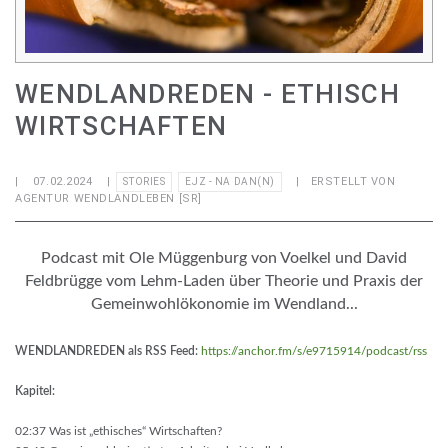
WENDLANDREDEN - ETHISCH
WIRTSCHAFTEN
|
07.02.2024
|
| ERSTELLT VON
STORIES
EJZ - NA DAN(N)
AGENTUR WENDLANDLEBEN [SR]
Podcast mit Ole Müggenburg von Voelkel und David
Feldbrügge vom Lehm-Laden über Theorie und Praxis der
Gemeinwohlökonomie im Wendland...
WENDLANDREDEN als RSS Feed:
https://anchor.fm/s/e9715914/podcast/rss
Kapitel:
02:37 Was ist „ethisches“ Wirtschaften?