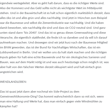
irgendwie wertegeleitet. Aber es geht halt darum, dass es die richtigen Werte sind.
Also der Kommerz und das Geld sollte nicht als wichtigster Wert im Mittelpunkt
stehen. Und in der Bauwirtschaft ist es halt schon eigentlich marktüblich derzeit, dass
alles öko ist und alles grün und alles nachhaltig. Und jetzt in München zum Beispiel
war die Baumesse und selbst die Zementindustrie war nachhaltig. Und die haben
damit beworben, wie nachhaltig die sind und dass sie CO2-neutral sind. Und ganz
unten stand dann "bis 2040". Und das ist so genau dieses Greenwashing und diese
Verarsche, die eigentlich stattfindet, die finde ich so daneben und da will ich darauf
aufmerksam machen. Und deswegen sind wir jetzt kurz nach der Baumesse Mitglied
im BNW geworden, das ist der Bund für Nachhaltiges Wirtschaften, das ist ein
Lobbyverband in Berlin. Und wir wollen uns da halt stark machen und die richtigen
Inputs geben für halt eine echte Bauwende und für ein ökologisches Sanieren und
Bauen, was auf dem Markt nötig ist und was auch heutzutage schon möglich ist, was
aber halt von den falschen Werten derzeit okkupiert wird und halt einfach grün
angestrichen wird.
WENDLANDLEBEN:
Das ist quasi jetzt dann aber nochmal ein Side-Project zu dem
Gemeinwohlökonomie-Ding? Das kommt wahrscheinlich dann so mit sich, wenn
man eine Haltung und Werte hat, dass man einfach gegen viele Windmühlen zu
kämpfen hat?