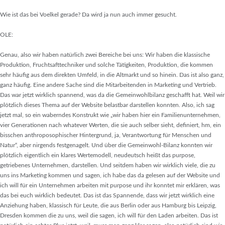
Wie ist das bei Voelkel gerade? Da wird ja nun auch immer gesucht.
OLE:
Genau, also wir haben natürlich zwei Bereiche bei uns: Wir haben die klassische
Produktion, Fruchtsafttechniker und solche Tätigkeiten, Produktion, die kommen
sehr häufig aus dem direkten Umfeld, in die Altmarkt und so hinein. Das ist also ganz,
ganz häufig. Eine andere Sache sind die Mitarbeitenden in Marketing und Vertrieb.
Das war jetzt wirklich spannend, was da die Gemeinwohlbilanz geschafft hat. Weil wir
plötzlich dieses Thema auf der Website belastbar darstellen konnten. Also, ich sag
jetzt mal, so ein waberndes Konstrukt wie „wir haben hier ein Familienunternehmen,
vier Generationen nach whatever Werten, die sie auch selber sieht, definiert, hm, ein
bisschen anthroposophischer Hintergrund, ja, Verantwortung für Menschen und
Natur“, aber nirgends festgenagelt. Und über die Gemeinwohl-Bilanz konnten wir
plötzlich eigentlich ein klares Wertemodell, neudeutsch heißt das purpose,
getriebenes Unternehmen, darstellen. Und seitdem haben wir wirklich viele, die zu
uns ins Marketing kommen und sagen, ich habe das da gelesen auf der Website und
ich will für ein Unternehmen arbeiten mit purpose und ihr konntet mir erklären, was
das bei euch wirklich bedeutet. Das ist das Spannende, dass wir jetzt wirklich eine
Anziehung haben, klassisch für Leute, die aus Berlin oder aus Hamburg bis Leipzig,
Dresden kommen die zu uns, weil die sagen, ich will für den Laden arbeiten. Das ist