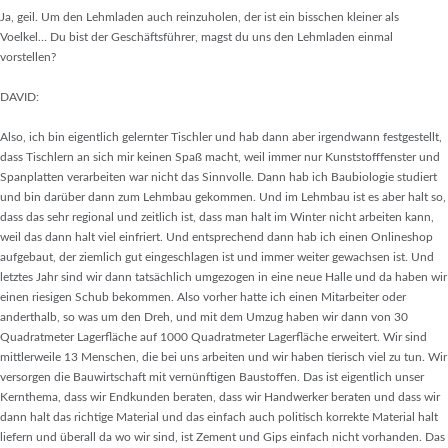
Ja, geil. Um den Lehmladen auch reinzuholen, der ist ein bisschen kleiner als
Voelkel… Du bist der Geschäftsführer, magst du uns den Lehmladen einmal
vorstellen?
DAVID:
Also, ich bin eigentlich gelernter Tischler und hab dann aber irgendwann festgestellt,
dass Tischlern an sich mir keinen Spaß macht, weil immer nur Kunststofffenster und
Spanplatten verarbeiten war nicht das Sinnvolle. Dann hab ich Baubiologie studiert
und bin darüber dann zum Lehmbau gekommen. Und im Lehmbau ist es aber halt so,
dass das sehr regional und zeitlich ist, dass man halt im Winter nicht arbeiten kann,
weil das dann halt viel einfriert. Und entsprechend dann hab ich einen Onlineshop
aufgebaut, der ziemlich gut eingeschlagen ist und immer weiter gewachsen ist. Und
letztes Jahr sind wir dann tatsächlich umgezogen in eine neue Halle und da haben wir
einen riesigen Schub bekommen. Also vorher hatte ich einen Mitarbeiter oder
anderthalb, so was um den Dreh, und mit dem Umzug haben wir dann von 30
Quadratmeter Lagerfläche auf 1000 Quadratmeter Lagerfläche erweitert. Wir sind
mittlerweile 13 Menschen, die bei uns arbeiten und wir haben tierisch viel zu tun. Wir
versorgen die Bauwirtschaft mit vernünftigen Baustoffen. Das ist eigentlich unser
Kernthema, dass wir Endkunden beraten, dass wir Handwerker beraten und dass wir
dann halt das richtige Material und das einfach auch politisch korrekte Material halt
liefern und überall da wo wir sind, ist Zement und Gips einfach nicht vorhanden. Das