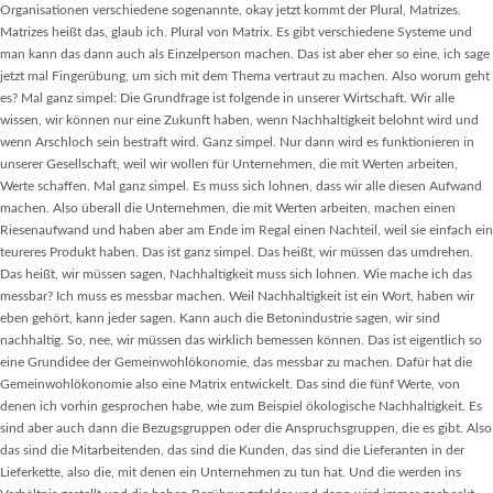
Organisationen verschiedene sogenannte, okay jetzt kommt der Plural, Matrizes.
Matrizes heißt das, glaub ich. Plural von Matrix. Es gibt verschiedene Systeme und
man kann das dann auch als Einzelperson machen. Das ist aber eher so eine, ich sage
jetzt mal Fingerübung, um sich mit dem Thema vertraut zu machen. Also worum geht
es? Mal ganz simpel: Die Grundfrage ist folgende in unserer Wirtschaft. Wir alle
wissen, wir können nur eine Zukunft haben, wenn Nachhaltigkeit belohnt wird und
wenn Arschloch sein bestraft wird. Ganz simpel. Nur dann wird es funktionieren in
unserer Gesellschaft, weil wir wollen für Unternehmen, die mit Werten arbeiten,
Werte schaffen. Mal ganz simpel. Es muss sich lohnen, dass wir alle diesen Aufwand
machen. Also überall die Unternehmen, die mit Werten arbeiten, machen einen
Riesenaufwand und haben aber am Ende im Regal einen Nachteil, weil sie einfach ein
teureres Produkt haben. Das ist ganz simpel. Das heißt, wir müssen das umdrehen.
Das heißt, wir müssen sagen, Nachhaltigkeit muss sich lohnen. Wie mache ich das
messbar? Ich muss es messbar machen. Weil Nachhaltigkeit ist ein Wort, haben wir
eben gehört, kann jeder sagen. Kann auch die Betonindustrie sagen, wir sind
nachhaltig. So, nee, wir müssen das wirklich bemessen können. Das ist eigentlich so
eine Grundidee der Gemeinwohlökonomie, das messbar zu machen. Dafür hat die
Gemeinwohlökonomie also eine Matrix entwickelt. Das sind die fünf Werte, von
denen ich vorhin gesprochen habe, wie zum Beispiel ökologische Nachhaltigkeit. Es
sind aber auch dann die Bezugsgruppen oder die Anspruchsgruppen, die es gibt. Also
das sind die Mitarbeitenden, das sind die Kunden, das sind die Lieferanten in der
Lieferkette, also die, mit denen ein Unternehmen zu tun hat. Und die werden ins