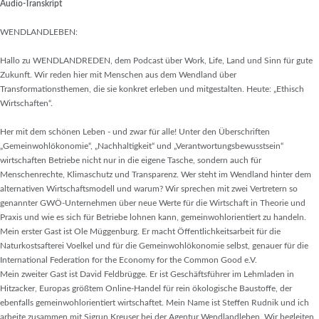
Audio-Transkript
WENDLANDLEBEN:
Hallo zu WENDLANDREDEN, dem Podcast über Work, Life, Land und Sinn für gute
Zukunft. Wir reden hier mit Menschen aus dem Wendland über
Transformationsthemen, die sie konkret erleben und mitgestalten. Heute: „Ethisch
Wirtschaften“.
Her mit dem schönen Leben - und zwar für alle! Unter den Überschriften
„Gemeinwohlökonomie“, „Nachhaltigkeit“ und „Verantwortungsbewusstsein“
wirtschaften Betriebe nicht nur in die eigene Tasche, sondern auch für
Menschenrechte, Klimaschutz und Transparenz. Wer steht im Wendland hinter dem
alternativen Wirtschaftsmodell und warum? Wir sprechen mit zwei Vertretern so
genannter GWÖ-Unternehmen über neue Werte für die Wirtschaft in Theorie und
Praxis und wie es sich für Betriebe lohnen kann, gemeinwohlorientiert zu handeln.
Mein erster Gast ist Ole Müggenburg. Er macht Öffentlichkeitsarbeit für die
Naturkostsafterei Voelkel und für die Gemeinwohlökonomie selbst, genauer für die
International Federation for the Economy for the Common Good e.V.
Mein zweiter Gast ist David Feldbrügge. Er ist Geschäftsführer im Lehmladen in
Hitzacker, Europas größtem Online-Handel für rein ökologische Baustoffe, der
ebenfalls gemeinwohlorientiert wirtschaftet. Mein Name ist Steffen Rudnik und ich
arbeite zusammen mit Sigrun Kreuser bei der Agentur Wendlandleben. Wir begleiten