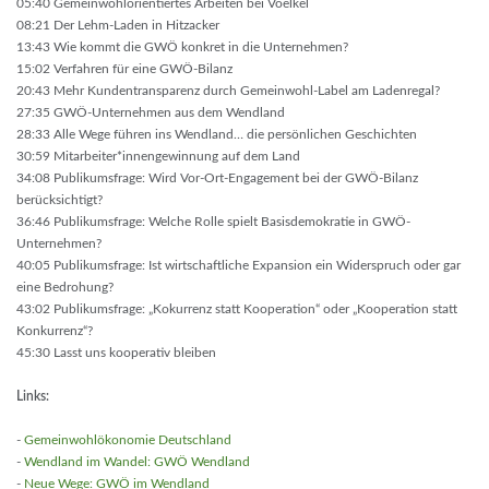
05:40 Gemeinwohlorientiertes Arbeiten bei Voelkel
08:21 Der Lehm-Laden in Hitzacker
13:43 Wie kommt die GWÖ konkret in die Unternehmen?
15:02 Verfahren für eine GWÖ-Bilanz
20:43 Mehr Kundentransparenz durch Gemeinwohl-Label am Ladenregal?
27:35 GWÖ-Unternehmen aus dem Wendland
28:33 Alle Wege führen ins Wendland… die persönlichen Geschichten
30:59 Mitarbeiter*innengewinnung auf dem Land
34:08 Publikumsfrage: Wird Vor-Ort-Engagement bei der GWÖ-Bilanz
berücksichtigt?
36:46 Publikumsfrage: Welche Rolle spielt Basisdemokratie in GWÖ-
Unternehmen?
40:05 Publikumsfrage: Ist wirtschaftliche Expansion ein Widerspruch oder gar
eine Bedrohung?
43:02 Publikumsfrage: „Kokurrenz statt Kooperation“ oder „Kooperation statt
Konkurrenz“?
45:30 Lasst uns kooperativ bleiben
Links:
-
Gemeinwohlökonomie Deutschland
-
Wendland im Wandel: GWÖ Wendland
-
Neue Wege: GWÖ im Wendland