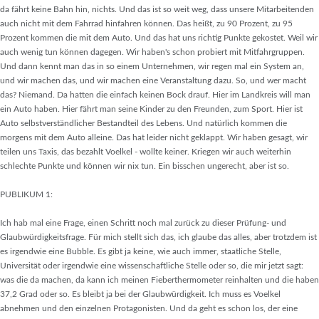
da fährt keine Bahn hin, nichts. Und das ist so weit weg, dass unsere Mitarbeitenden
auch nicht mit dem Fahrrad hinfahren können. Das heißt, zu 90 Prozent, zu 95
Prozent kommen die mit dem Auto. Und das hat uns richtig Punkte gekostet. Weil wir
auch wenig tun können dagegen. Wir haben's schon probiert mit Mitfahrgruppen.
Und dann kennt man das in so einem Unternehmen, wir regen mal ein System an,
und wir machen das, und wir machen eine Veranstaltung dazu. So, und wer macht
das? Niemand. Da hatten die einfach keinen Bock drauf. Hier im Landkreis will man
ein Auto haben. Hier fährt man seine Kinder zu den Freunden, zum Sport. Hier ist
Auto selbstverständlicher Bestandteil des Lebens. Und natürlich kommen die
morgens mit dem Auto alleine. Das hat leider nicht geklappt. Wir haben gesagt, wir
teilen uns Taxis, das bezahlt Voelkel - wollte keiner. Kriegen wir auch weiterhin
schlechte Punkte und können wir nix tun. Ein bisschen ungerecht, aber ist so.
PUBLIKUM 1:
Ich hab mal eine Frage, einen Schritt noch mal zurück zu dieser Prüfung- und
Glaubwürdigkeitsfrage. Für mich stellt sich das, ich glaube das alles, aber trotzdem ist
es irgendwie eine Bubble. Es gibt ja keine, wie auch immer, staatliche Stelle,
Universität oder irgendwie eine wissenschaftliche Stelle oder so, die mir jetzt sagt:
was die da machen, da kann ich meinen Fieberthermometer reinhalten und die haben
37,2 Grad oder so. Es bleibt ja bei der Glaubwürdigkeit. Ich muss es Voelkel
abnehmen und den einzelnen Protagonisten. Und da geht es schon los, der eine