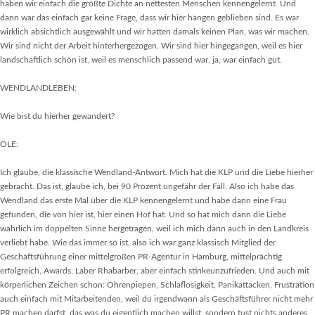
haben wir einfach die größte Dichte an nettesten Menschen kennengelernt. Und
dann war das einfach gar keine Frage, dass wir hier hängen geblieben sind. Es war
wirklich absichtlich ausgewählt und wir hatten damals keinen Plan, was wir machen.
Wir sind nicht der Arbeit hinterhergezogen. Wir sind hier hingegangen, weil es hier
landschaftlich schön ist, weil es menschlich passend war, ja, war einfach gut.
WENDLANDLEBEN:
Wie bist du hierher gewandert?
OLE:
Ich glaube, die klassische Wendland-Antwort. Mich hat die KLP und die Liebe hierher
gebracht. Das ist, glaube ich, bei 90 Prozent ungefähr der Fall. Also ich habe das
Wendland das erste Mal über die KLP kennengelernt und habe dann eine Frau
gefunden, die von hier ist, hier einen Hof hat. Und so hat mich dann die Liebe
wahrlich im doppelten Sinne hergetragen, weil ich mich dann auch in den Landkreis
verliebt habe. Wie das immer so ist, also ich war ganz klassisch Mitglied der
Geschäftsführung einer mittelgroßen PR-Agentur in Hamburg, mittelprächtig
erfolgreich, Awards, Laber Rhabarber, aber einfach stinkeunzufrieden. Und auch mit
körperlichen Zeichen schon: Ohrenpiepen, Schlaflosigkeit, Panikattacken, Frustration
auch einfach mit Mitarbeitenden, weil du irgendwann als Geschäftsführer nicht mehr
PR machen darfst, das was du eigentlich machen willst, sondern tust nichts anderes