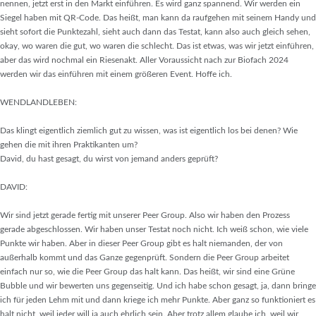
nennen, jetzt erst in den Markt einführen. Es wird ganz spannend. Wir werden ein
Siegel haben mit QR-Code. Das heißt, man kann da raufgehen mit seinem Handy und
sieht sofort die Punktezahl, sieht auch dann das Testat, kann also auch gleich sehen,
okay, wo waren die gut, wo waren die schlecht. Das ist etwas, was wir jetzt einführen,
aber das wird nochmal ein Riesenakt. Aller Voraussicht nach zur Biofach 2024
werden wir das einführen mit einem größeren Event. Hoffe ich.
WENDLANDLEBEN:
Das klingt eigentlich ziemlich gut zu wissen, was ist eigentlich los bei denen? Wie
gehen die mit ihren Praktikanten um?
David, du hast gesagt, du wirst von jemand anders geprüft?
DAVID:
Wir sind jetzt gerade fertig mit unserer Peer Group. Also wir haben den Prozess
gerade abgeschlossen. Wir haben unser Testat noch nicht. Ich weiß schon, wie viele
Punkte wir haben. Aber in dieser Peer Group gibt es halt niemanden, der von
außerhalb kommt und das Ganze gegenprüft. Sondern die Peer Group arbeitet
einfach nur so, wie die Peer Group das halt kann. Das heißt, wir sind eine Grüne
Bubble und wir bewerten uns gegenseitig. Und ich habe schon gesagt, ja, dann bringe
ich für jeden Lehm mit und dann kriege ich mehr Punkte. Aber ganz so funktioniert es
halt nicht, weil jeder will ja auch ehrlich sein. Aber trotz allem glaube ich, weil wir