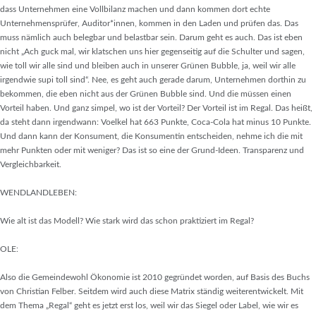
dass Unternehmen eine Vollbilanz machen und dann kommen dort echte
Unternehmensprüfer, Auditor*innen, kommen in den Laden und prüfen das. Das
muss nämlich auch belegbar und belastbar sein. Darum geht es auch. Das ist eben
nicht „Ach guck mal, wir klatschen uns hier gegenseitig auf die Schulter und sagen,
wie toll wir alle sind und bleiben auch in unserer Grünen Bubble, ja, weil wir alle
irgendwie supi toll sind“. Nee, es geht auch gerade darum, Unternehmen dorthin zu
bekommen, die eben nicht aus der Grünen Bubble sind. Und die müssen einen
Vorteil haben. Und ganz simpel, wo ist der Vorteil? Der Vorteil ist im Regal. Das heißt,
da steht dann irgendwann: Voelkel hat 663 Punkte, Coca-Cola hat minus 10 Punkte.
Und dann kann der Konsument, die Konsumentin entscheiden, nehme ich die mit
mehr Punkten oder mit weniger? Das ist so eine der Grund-Ideen. Transparenz und
Vergleichbarkeit.
WENDLANDLEBEN:
Wie alt ist das Modell? Wie stark wird das schon praktiziert im Regal?
OLE:
Also die Gemeindewohl Ökonomie ist 2010 gegründet worden, auf Basis des Buchs
von Christian Felber. Seitdem wird auch diese Matrix ständig weiterentwickelt. Mit
dem Thema „Regal“ geht es jetzt erst los, weil wir das Siegel oder Label, wie wir es