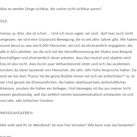
Also es werden Dinge sichtbar, die vorher nicht sichtbar waren?
OLE:
Genau, ja. Also, das ist schon ... Und ich muss sagen, wir sind, darf man auch nicht
vergessen, wir sind eine Grassroots-Bewegung, die es seit zehn Jahren gibt. Wir haben
round about so was wie 8.000 Menschen, die sich da ehrenamtlich engagieren, die
alle in AGs arbeiten, wo die sich mit der Vervollkommnung der Matrix zum Beispiel
beschäftigen und ehrenamtlich daran arbeiten, dass das neutral und objektiv wird.
Das ist also nicht, dass da ein paar Verbandseumel sitzen und sich das ausdenken,
sondern da sitzen tausende von Menschen, die sehr, sehr hohe Ansprüche haben. Da
sind wir bei dem Thema "Ist die grüne Bubble immer mit sich am kritischsten?" Ja, ist
sie! Und gerade die Ehrenamtlichen, die haben überhaupt kein wirtschaftliches
Interesse, sondern die haben ein Anliegen. Und deswegen ist das aus meiner Sicht
extrem glaubwürdig, weil das wirklich extrem basisdemokratisch entstanden ist und
von sehr, sehr kritischen Geistern.
WENDLANDLEBEN:
Wie viele seid ihr im Wendland? Ist man hier Vorreiter? Wie kann man das bewerten?