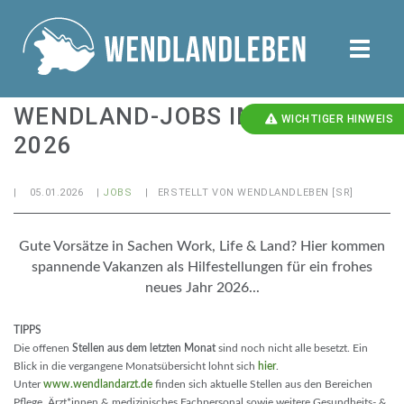
toggle
naviga
WENDLAND-JOBS IM JANUAR
WICHTIGER HINWEIS
2026
|
05.01.2026
|
JOBS
| ERSTELLT VON
WENDLANDLEBEN [SR]
Gute Vorsätze in Sachen Work, Life & Land? Hier kommen
spannende Vakanzen als Hilfestellungen für ein frohes
neues Jahr 2026...
TIPPS
Die offenen
Stellen aus dem letzten Monat
sind noch nicht alle besetzt. Ein
Blick in die vergangene Monatsübersicht lohnt sich
hier
.
Unter
www.wendlandarzt.de
finden sich aktuelle Stellen aus den Bereichen
Pflege, Ärzt*innen & medizinisches Fachpersonal sowie weitere Gesundheits- &